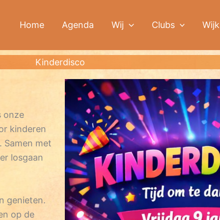
Home
Agenda
Wij
Clubs
Wijk
Kinderdisco
s onze
or kinderen
er. Samen met
ker losgaan
n genieten.
en op de