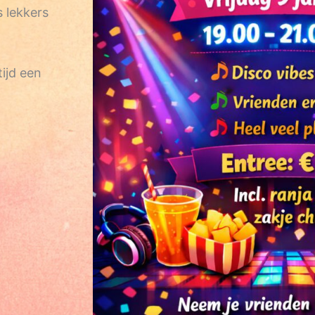
s lekkers
tijd een