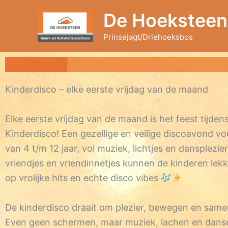
Ga
De Hoeksteen
naar
de
Prinsejagt/Driehoeksbos
inhoud
Kinderdisco – elke eerste vrijdag van de maand
Elke eerste vrijdag van de maand is het feest tijden
Kinderdisco! Een gezellige en veilige discoavond vo
van 4 t/m 12 jaar, vol muziek, lichtjes en dansplezi
vriendjes en vriendinnetjes kunnen de kinderen lek
op vrolijke hits en echte disco vibes
De kinderdisco draait om plezier, bewegen en same
Even geen schermen, maar muziek, lachen en dans