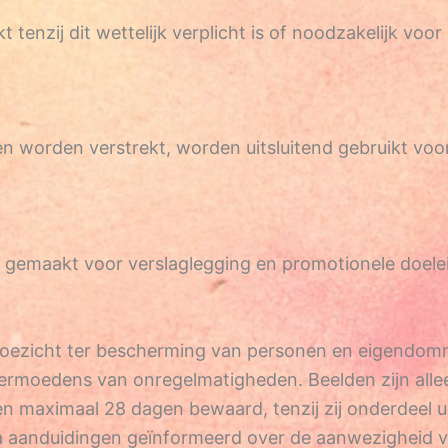
enzij dit wettelijk verplicht is of noodzakelijk voor
en worden verstrekt, worden uitsluitend gebruikt voo
en gemaakt voor verslaglegging en promotionele doele
toezicht ter bescherming van personen en eigendo
 vermoedens van onregelmatigheden. Beelden zijn alle
 maximaal 28 dagen bewaard, tenzij zij onderdeel 
a aanduidingen geïnformeerd over de aanwezigheid 