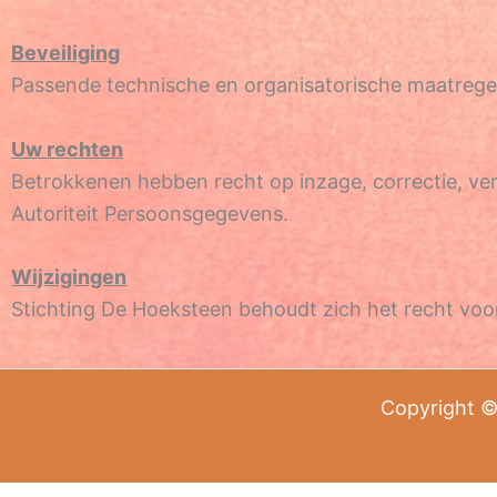
Beveiliging
Passende technische en organisatorische maatre
Uw rechten
Betrokkenen hebben recht op inzage, correctie, ver
Autoriteit Persoonsgegevens.
Wijzigingen
Stichting De Hoeksteen behoudt zich het recht voor
Copyright ©