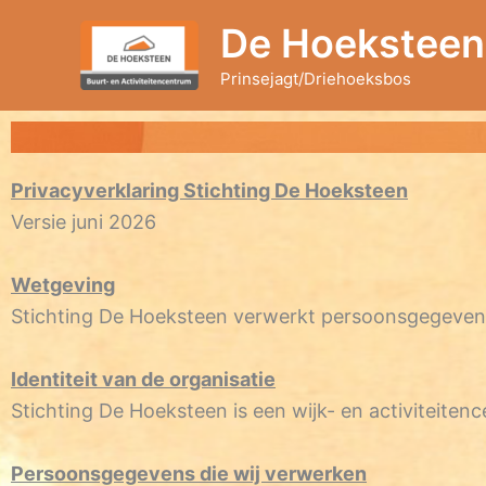
Ga
De Hoeksteen
naar
de
Prinsejagt/Driehoeksbos
inhoud
Privacyverklaring Stichting De Hoeksteen
Versie juni 2026
Wetgeving
Stichting De Hoeksteen verwerkt persoonsgegeve
Identiteit van de organisatie
Stichting De Hoeksteen is een wijk- en activiteite
Persoonsgegevens die wij verwerken